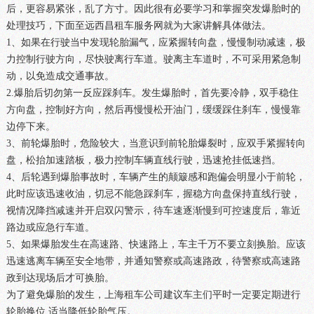
后，更容易紧张，乱了方寸。因此很有必要学习和掌握突发爆胎时的
处理技巧，下面至远西昌租车服务网就为大家讲解具体做法。
1、如果在行驶当中发现轮胎漏气，应紧握转向盘，慢慢制动减速，极
力控制行驶方向，尽快驶离行车道。驶离主车道时，不可采用紧急制
动，以免造成交通事故。
2.爆胎后切勿第一反应踩刹车。发生爆胎时，首先要冷静，双手稳住
方向盘，控制好方向，然后再慢慢松开油门，缓缓踩住刹车，慢慢靠
边停下来。
3、前轮爆胎时，危险较大，当意识到前轮胎爆裂时，应双手紧握转向
盘，松抬加速踏板，极力控制车辆直线行驶，迅速抢挂低速挡。
4、后轮遇到爆胎事故时，车辆产生的颠簸感和跑偏会明显小于前轮，
此时应该迅速收油，切忌不能急踩刹车，握稳方向盘保持直线行驶，
视情况降挡减速并开启双闪警示，待车速逐渐慢到可控速度后，靠近
路边或应急行车道。
5、如果爆胎发生在高速路、快速路上，车主千万不要立刻换胎。应该
迅速逃离车辆至安全地带，并通知警察或高速路政，待警察或高速路
政到达现场后才可换胎。
为了避免爆胎的发生，上海租车公司建议车主们平时一定要定期进行
轮胎换位,适当降低轮胎气压。